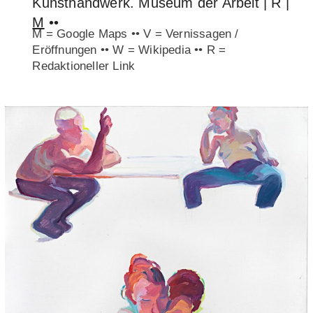
Kunsthandwerk. Museum der Arbeit | R |
M
••
M = Google Maps •• V = Vernissagen /
Eröffnungen •• W = Wikipedia •• R =
Redaktioneller Link